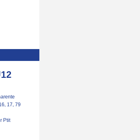
U12
arente 
6, 17, 79 
Ptit 