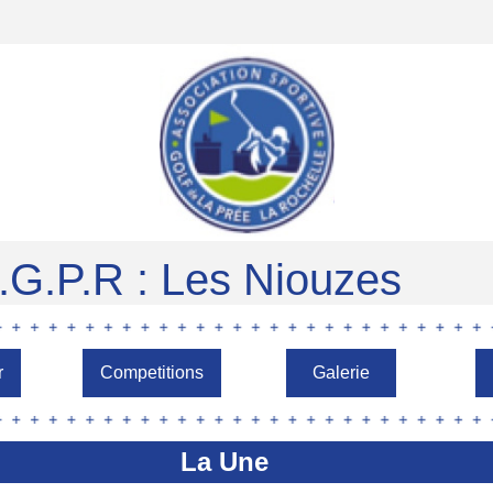
.G.P.R : Les Niouzes
r
Competitions
Galerie
La Une