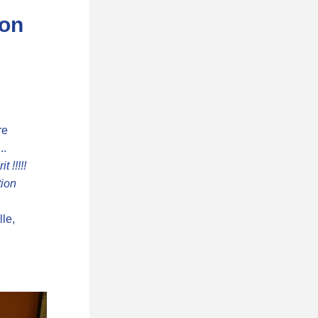
on 
e 
..
!!!!! 
ion 
le, 