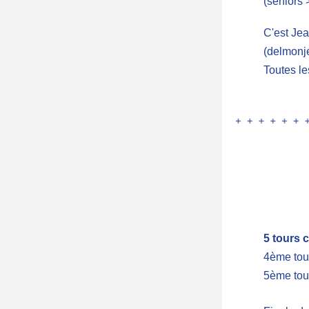
(séniors 
C'est Jea
(delmonj
Toutes le
5 tours c
4ème tou
5ème tour