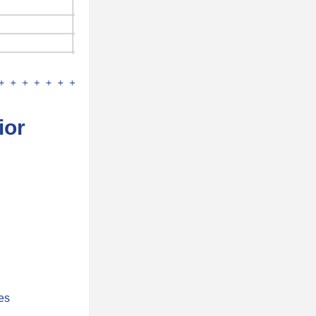
ior
s 