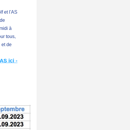
lf et l'AS 
de 
idi à 
ur tous, 
et de 
'AS ici -