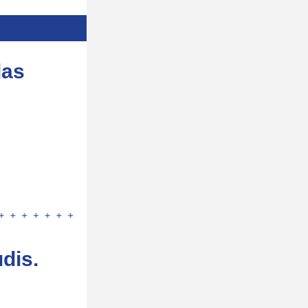
das
dis.