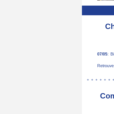
Ch
07/05
:  
Retrouvez
Com