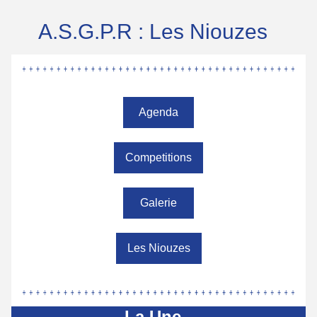
A.S.G.P.R : Les Niouzes
Agenda
Competitions
Galerie
Les Niouzes
La Une