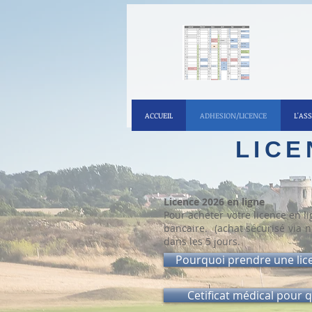
ACCUEIL
ADHESION/LICENCE
L'AS
LICE
Licence 2026 en ligne
Pour acheter votre licence en li
bancaire. (achat sécurisé via n
dans les 5 jours.
Pourquoi prendre une lic
Cetificat médical pour q