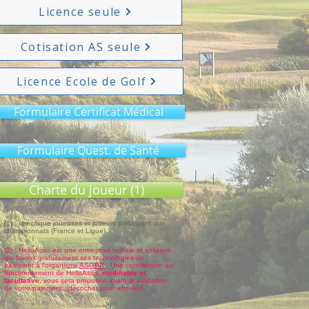
Licence seule
Cotisation AS seule
Licence Ecole de Golf
Formulaire Certificat Médical
Formulaire Quest. de Santé
Charte du joueur (1)
(1
) : spécifique joueuses et joueurs participant aux
championnats (France et Ligue).
(2) : HelloAsso est une entreprise sociale et solidaire,
qui fournit gratuitement ses technologies de
paiement à l'organisme
ASGPR
. Une contribution au
fonctionnement de HelloAsso,
modifiable et
facultative
, vous sera proposée avant la validation
de votre paiement. (décocher pour annuler).