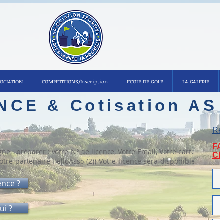
SOCIATION
COMPETITIONS/Inscription
ECOLE DE GOLF
LA GALERIE
NCE & Cotisation AS
Re
F
gne, préparer : votre N° de licence, Votre Email, Votre carte
C
otre partenaire HelloAsso (2)) Votre licence sera disponible
ence ?
ui ?