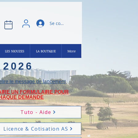
Se connecter
LES NIOUZES
LA BOUTIQUE
More
 2026
lire le message de lancement
AIRE UN FORMULAIRE POUR
HAQUE DEMANDE
Tuto - Aide
Licence & Cotisation AS