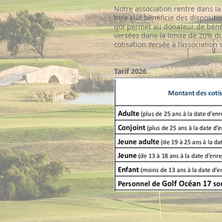
Notre association rentre dans la
titre elle bénéficie des disposit
qui permet au donateur de béné
versées dans la limite de 20% du
cotisation versée à l’association
Tarif 2026​