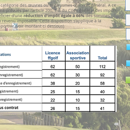
 catégorie des œuvres ou organismes d’intérêt général. A ce
ions prévues par l’article 200, 1-B du Code général des impôts
ficier d’une
réduction d’impôt égale à 66%
des sommes
 revenu imposable. Cette disposition s’applique à la
 sportive (voir montant ci dessous)