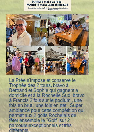
La Prée s'impose et conserve le
Trophée des 2 tours, bravo à
Bertrand et Sophie qui gagnent a
domicile et à la Rochelle Sud, bravo
à Francis 2 fois sur le podium , une
fois en brut , une fois en net . Super
ambiance pour cette compétition qui
permet aux 2 golfs Rochelais de
fêter ensemble le "Golf" sur 2
parcours exceptionnels et très
différents..