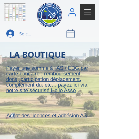
Se connecter
LA BOUTIQUE
Payer une somme à l'AS / EDG par
carte bancaire : remboursement,
dons, participation déplacement,
complément du, etc... payez ici via
notre site sécurisé Hello Asso
Achat des licences et adhésion AS