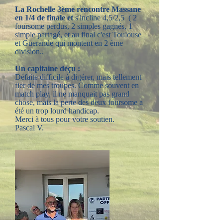
La Rochelle 3ème rencontre Massane
en 1/4 de finale et
s'incline 4,5/2,5 ( 2
foursome perdus, 2 simples gagnés, 1
simple partagé, et au final c'est Toulouse
et Guerande qui montent en 2 ème
division..
Un capitaine déçu :
Défaite difficile à digérer, mais tellement
fier de mes troupes. Comme souvent en
match play, il ne manquait pas grand
chose, mais la perte des deux foursome a
été un trop lourd handicap.
Merci à tous pour votre soutien.
Pascal V.