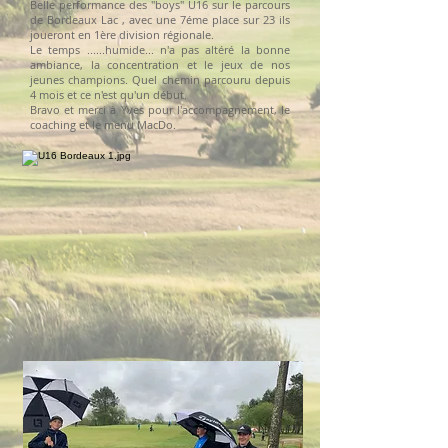
Belle performance des "boys" U16 sur le parcours
de Bordeaux Lac , avec une 7éme place sur 23 ils
joueront en 1ère division régionale.
Le temps ......humide... n'a pas altéré la bonne
ambiance, la concentration et le jeux de nos
jeunes champions. Quel chemin parcouru depuis
4 mois et ce n'est qu'un début.
Bravo et merci à Yves pour l'accompagnement, le
coaching et le menu MacDo.