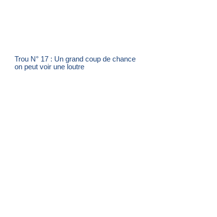
Trou N° 17 : Un grand coup de chance
on peut voir une loutre
Trou N° 13, 15, 16, 17 Plante invasive la
Jussie, exemple d'arrachage...