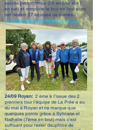
sacrée performance (28 en brut et 41
en net) et remporte le tour en brut et en
net devant 27 équipes de dames..
Les résultats de Rochefort sont là...
24/09 Royan:
2 ème à l’issue des 2
premiers tour l'équipe de La Prée a eu
du mal à Royan et ne marque que
quelques points grâce à Sylviane et
Nathalie (7ème en brut) mais c'est
suffisant pour rester dauphine de