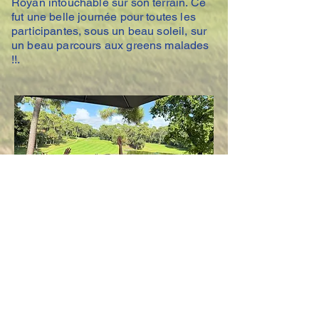
Royan intouchable sur son terrain. Ce
fut une belle journée pour toutes les
participantes, sous un beau soleil, sur
un beau parcours aux greens malades
!!.