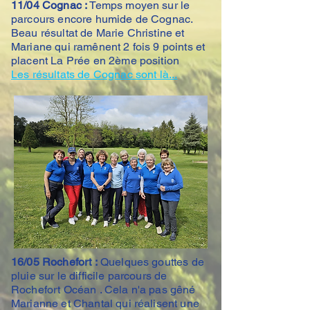
11/04 Cognac :
Temps moyen sur le
parcours encore humide de Cognac.
Beau résultat de Marie Christine et
Mariane qui ramênent 2 fois 9 points et
placent La Prée en 2ème position
Les résultats de Cognac sont là...
16/05 Rochefort :
Quelques gouttes de
pluie sur le difficile parcours de
Rochefort Océan . Cela n'a pas gêné
Marianne et Chantal qui réalisent une