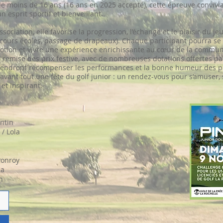
e moins de 16 ans (16 ans en 2025 accepté), cette épreuve convivial
 esprit sportif et bienveillant.
sociation, elle favorise la progression, l’échange et le plaisir du 
parcours écoles, passage de drapeaux). Chaque participant pourra s
otion et vivre une expérience enrichissante au cœur de la commun
 remise des prix festive, avec de nombreuses dotations offertes par
 viendront récompenser les performances et la bonne humeur des pa
t avant tout une fête du golf junior : un rendez-vous pour s’amuser,
et inspirant.
antin
/ Lola
e
Ponroy
ha
n