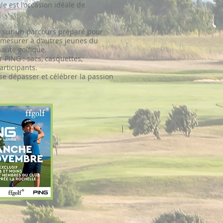
e est l’occasion idéale de
jeu sur un parcours préparé pour
e mesurer à d’autres jeunes du
auté golfique.
 PING : sacs, casquettes,
rticipants.
 se dépasser et célébrer la passion