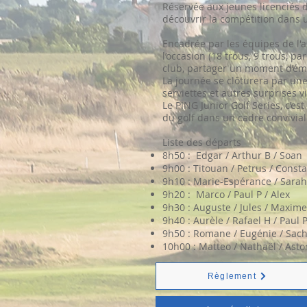
Réservée aux jeunes licenciés d
découvrir la compétition dans un
Encadrée par les équipes de l'as
l’occasion (18 trous, 9 trous, 
club, partager un moment d’ém
La journée se clôturera par une
serviettes et autres surprises
Le PING Junior Golf Series, c’es
du golf dans un cadre convivial 
Liste des départs
8h50 : Edgar / Arthur B / Soan
9h00 : Titouan / Petrus / Const
9h10 : Marie-Espérance / Sarah 
9h20 : Marco / Paul P / Alex
9h30 : Auguste / Jules / Maxim
9h40 : Aurèle / Rafael H / Paul 
9h50 : Romane / Eugénie / Sac
10h00 : Matteo / Nathaël / Asto
Règlement