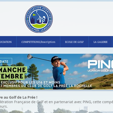
SOCIATION
COMPETITIONS/Inscription
ECOLE DE GOLF
LA GALERIE
ve au Golf de La Prée !
dération Française de Golf et en partenariat avec PING, cette compé
eurs.