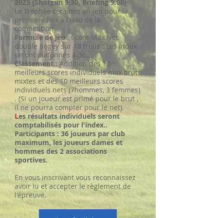
2025 (Shotgun 9:30, Briefing 9:00)
Le Trophée sera mis en jeu pour la
première fois à l'issu de la
compétition
Formule de jeu
: Score Max Net
double bogey sur 18 trous : Les index
seront plafonnés à 36..
Classement :
Addition des 10
meilleurs scores individuels max bruts
mixtes et des 10 meilleurs scores
individuels nets (7hommes, 3 femmes)
. (Si un joueur est primé pour le brut ,
il ne pourra compter pour le net).
L
es résultats individuels seront
comptabilisés pour l'index..
Participants : 36 joueurs par club
maximum, les joueurs dames et
hommes des 2 associations
sportives.
En vous inscrivant vous reconnaissez
avoir lu et accepter le règlement de
l'épreuve.