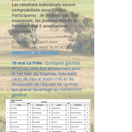
L
es résultats individuels seront
comptabilisés pour l'index..
Participants : 36 joueurs par club
maximum, les joueurs dames et
hommes des 2 associations
sportives.
En vous inscrivant vous
reconnaissez avoir lu et accepter
le
règlement de l'épreuve.
19 mai La Prée :
Quelques gouttes
de pluie, vent fort et tournant pour
le 1er tour du trophée. Très belle
carte de Pascal Bodin (+6) et de
l'ensemble de l'équipe de La Prée
qui prend l'avantage au classement
général.