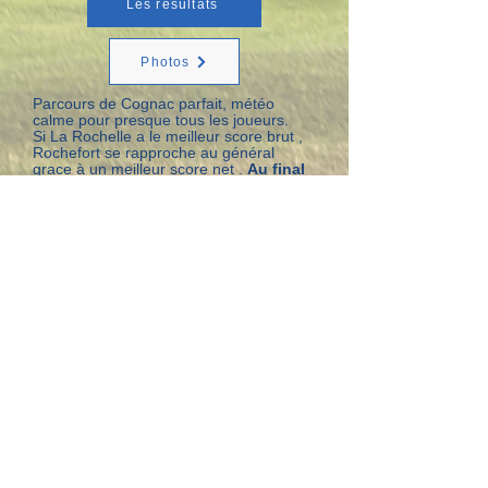
Les résultats
Photos
Parcours de Cognac parfait, météo
calme pour presque tous les joueurs.
Si La Rochelle a le meilleur score brut ,
Rochefort se rapproche au général
grace à un meilleur score net .
Au final
le 1er trophée des pertuis revient à La
Rochelle
Score très serré : 1675 / 1678
La revanche l'année prochaine !