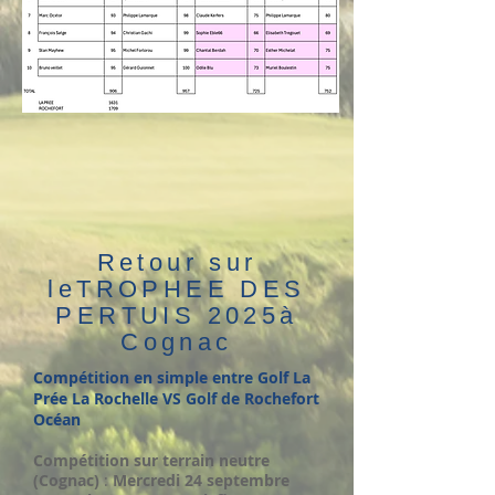
Retour sur
leTROPHEE DES
PERTUIS 2025à
Cognac
Compétition en simple entre Golf La
Prée La Rochelle VS Golf de Rochefort
Océan
Compétition sur terrain neutre
(Cognac)
:
Mercredi 24 septembre