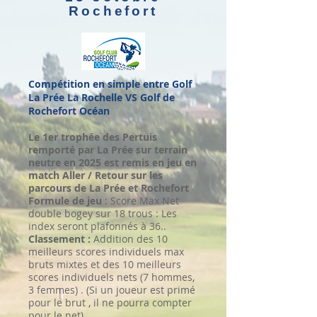
Rochefort
Compétition en simple entre Golf
La Prée La Rochelle VS Golf de
Rochefort Océan
Le 1er trophée des Pertuis
remporté par La Prée sur terrain
neutre en 2025 est remis en jeu en
match Aller / Retour sur les
parcours de La Prée et Rochefort
Formule de jeu
: Score Max Net
double bogey sur 18 trous : Les
index seront plafonnés à 36..
Classement :
Addition des 10
meilleurs scores individuels max
bruts mixtes et des 10 meilleurs
scores individuels nets (7 hommes,
3 femmes) . (Si un joueur est primé
pour le brut , il ne pourra compter
pour le net).