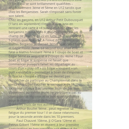
(11ans) qui se sont brillamment qualifiées –
respectivement 3éme et 5éme en U12 tandis que
chez les Benjamines Sarah s’imposait sans forcer
son talent.
Chez les garçons, en U12 Arthur Petit Dubousquet
(11ans en septembre) s’impose avec brio en
rentrant une carte à +4 suivie d’un +2 ! Chez les
benjamins nous avions 8 jeunes inscrits sur un
champ de joueurs de 22 en lutte pour seulement
5 places qualificatives. A l’issue du premier tour
Mathis Bergamo se classait 3éme, Soan Sève 6éme
et Edgar Florin 7éme. Le second tour allait être
fatal à Mathis finissant 7éme à 1 coups de Soan et
Edgar 5éme ex aequo et à 2 coups du 4éme ! Pour
Soan et Edgar le suspense ne faisait que
commencer puisqu’il fallait les départager au
cours d’un « play-off » où Edgar « loupant » un
putt « inratable » permettait à Soan de s’imposer.
In fine ce « loupé » d’Edgar ne devrait pas
l’empêcher de participer au Championnat dans la
mesure où Elyan Faucher le vainqueur de la
catégorie - il joua 0 au premier tour- de par son
classement au mérite jeune ne participera pas au
championnat régional et se voit qualifié d’office
pour le championnat de France.
Quelques mots de nos autres participants :
· Arthur Boullet 9éme…peut regretter sa
fatigue du premier tour ! il se classe néanmoins
pour la seconde année dans les 10 premiers.
· Paul Chauvet 10éme, JJ O’Gara 12éme et
Petrus Gilbert 15éme en étaient à leur première
participation en benjamin ; ils ont manqué de