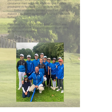
constance mais ont tous montrés que l’année
prochaine ils faudrait compter avec eux.
· Enfin une petite pensée pour Paul Pilet qui «
malade » au matin du premier tour a dû déclarer
forfait.
Pour tout ce groupe rendez-vous en 2025 avec
pour objectif 100% de qualification ! Ils en sont
parfaitement capables !
Jean-Marie