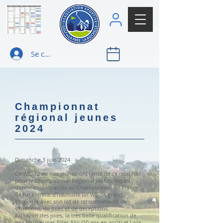
Se connecter
Championnat
régional jeunes
2024
Dimanche 3 juin 2024
Ce WE, 12 de nos jeunes ont tenté de ce qualifier
pour le Championnat Régional Jeunes lequel
donne ensuite accès au Championnat de France.
Ce fut comme d’habitude un WE de grand
suspense avec son lot de retournements de
situations, de joies et de déceptions.
Au rayon des joies, la très belle qualification de
nos plus jeunes filles Alix (10 ans en août) et Lola