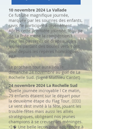
10 novembre 2024 La Vallade
Ce fut une magnifique journée,
marquée par les sourires des enfants,
ravis de participer à l’événement.
Après cette première journée, l’équipe
de La Prée mène la compétition !
Pour les passages de drapeaux, les
jeunes partant des boules vertes ont
joué depuis les repères homologués
P&P.
Le prochain tour aura lieu le
dimanche 24 novembre au golf de La
Rochelle Sud. (Signé Mathieu Cantet)
24 novembre 2024 La Rochelle Sud
Quelle journée incroyable ! Ce matin,
79 enfants étaient sur le départ pour
la deuxième étape du Flag Tour. 🏌️‍♀️🏌️‍♂️
Le vent s’est invité à la fête, jouant les
trouble-fêtes mais aussi les alliés
stratégiques, obligeant nos jeunes
champions à se creuser les méninges.
💨🧠 Une belle leçon pour apprendre à