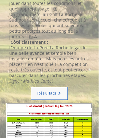
jouer dans toutes les conditions, et
quel apprentissage ! 👏
Un grand merci au Golf La Rochelle
Sud pour son accueil chaleureux et à
tous les bénévoles qui ont suivi nos
petits prodiges tout au long de la
journée ! 🙌⛳
Côté classement :
L’équipe de La Prée La Rochelle garde
une belle avance et semble bien
installée en tête. Mais pour les autres
places, rien n’est joué ! La compétition
reste très ouverte, et tout peut encore
basculer dans les prochaines étapes.
Signé : Mathieu Cantet
Résultats