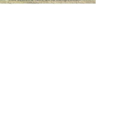
Etaient qualifiés, tous les jeunes dont
l’index en début de saison était
supérieur à 20 ainsi que les débutants
dès l’obtention de leur drapeau jaune.
En octobre 2022 nous avions 23
qualifiés, ils étaient 37 début juin
témoignant de l’énorme travail
effectué par les pros et les bénévoles
tout au long de la saison.
Cette année, 7 des 10 écoles de golf
du département ont participé au FLAG
TOUR qui comportait 5 tours joués
successivement à OLERON, LA JARNE,
MONTENDRE, ROCHEFORT et enfin
dimanche dernier la finale à LA
VALLADE. Saintes s'était imposé à
Oléron, La Prée à La Jarne, Montendre
sur ses terres et Royan à Rochefort.
Suite à cette victoire et avant la finale,
Royan nous devançait de 15 points. La
finale s'annonçait donc très serrée.
Pour cette finale, nous avons aligné 16
jeunes dont 6 débutants) et sur un
terrain plutôt "inhabituel" pour eux,