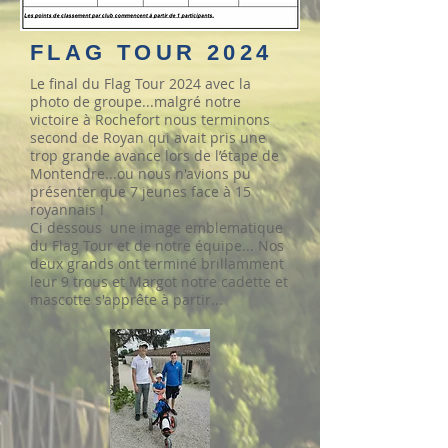
FLAG TOUR 2024
Le final du Flag Tour 2024 avec la
photo de groupe...malgré notre
victoire à Rochefort nous terminons
second de Royan qui avait pris une
trop grande avance lors de l’étape de
Montendre...ou nous n'avions pu
présenter que 7 jeunes face à 15
royannais !
Ci dessous une image emblematique
du Flag Tour et de notre équipe... Nos
deux grands ont terminé brillamment
leur 9 trous et Margot notre cadette et
mascotte s'apprête à partir...