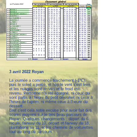
3 avril 2022 Royan
La journée a commencé fraichement (-1°C),
puis le soleil a percé, et hop le vent s'est levé
et les nuages sont arrivés et le froid est
revenu. Personne n'a été épargné, ni ceux qui
sont partis à l'heure du petit déjeuner, ni ceux à
l'heure de l'apéro, ni même ceux à l'heure du
dessert.
Bref c'est cela notre excuse pour avoir fait des
scores moyens sur le très beau parcours de
Royan. Quelques changements : départ du 6
reculé, fairway du 10, départ et fairway du 18,
plantations au 11, et les chemins de voiturettes
tout au long du parcours.