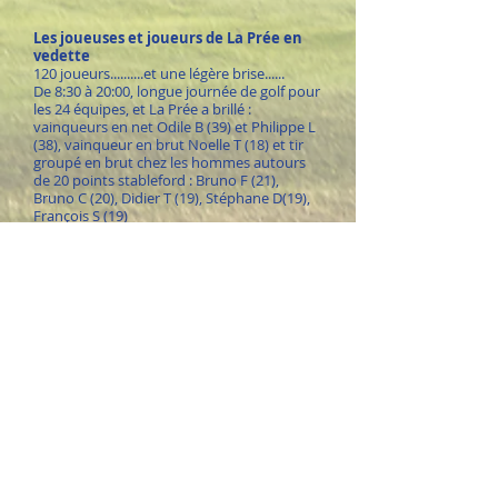
Les joueuses et joueurs de La Prée en
vedette
120 joueurs..........et une légère brise......
De 8:30 à 20:00, longue journée de golf pour
les 24 équipes, et La Prée a brillé :
vainqueurs en net Odile B (39) et Philippe L
(38), vainqueur en brut Noelle T (18) et tir
groupé en brut chez les hommes autours
de 20 points stableford : Bruno F (21),
Bruno C (20), Didier T (19), Stéphane D(19),
François S (19)
L'équipe 1 termine 3 eme et reste 3 ème au
général derrière les 2 équipe de Royan
L'équipe 3 termine 5 ème et remonte à la 11
ème place.
Malheureusement l'équipe 2 ,handicapée
par la blessure de Didier M et la
disqualification de Bruno C sur tapis vert à
cause d'une licence prise dans un autre
club, tombe à la 15 ème place du général.
Avec un bon résultat a Saintes en Octobre
on a encore la possibilité de finir en tête !!
Un grand merci au golf d'accueillir ces
compétitions jusqu'au bout de la nuit et