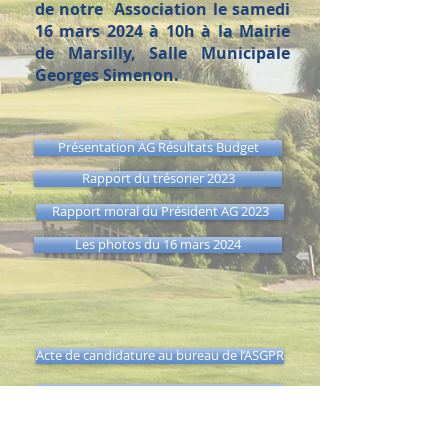
de notre Association le samedi
16 mars 2024 à 10h à la Mairie
de Marsilly, Salle Municipale
Georges Simenon.
Présentation AG Résultats Budget
Rapport du trésorier 2023
Rapport moral du Président AG 2023
Les photos du 16 mars 2024
Acte de candidature au bureau de l’ASGPR
Appel à candidature au bureau de l’ASGPR
PV assemblée 2023